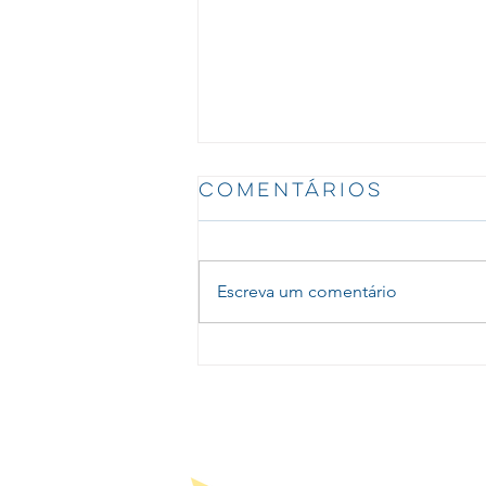
Comentários
Escreva um comentário
Expertise da
engenharia
viabiliza
implantação em
terreno