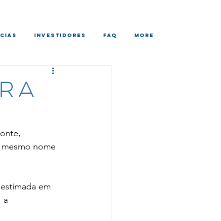
CIAS
INVESTIDORES
FAQ
More
TRA
onte, 
 o mesmo nome 
.
 estimada em 
 a 