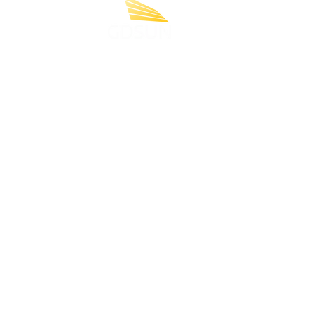
complexo
Formada por profissionais altamente
comprometidos e qualificados que atu
de forma distribuída por todo o territór
nacional, a GDSUN desenvolve projeto
de energia solar para atender
consumidores empresariais que buscam
modelos mais sustentáveis e econômic
de energia.