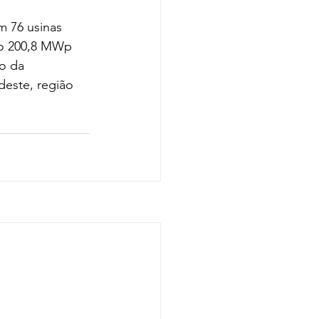
 76 usinas 
ndo 200,8 MWp 
o da 
deste, região 