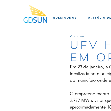
QUEM SOMOS
PORTFÓLIO DE
28 de jan.
UFV 
EM O
Em 23 de janeiro, a
localizada no munic
do município onde es
O empreendimento po
2.777 MWh, valor qu
aproximadamente 18 