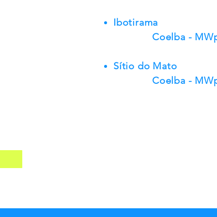
Ibotirama
Coelba - MWp
Sítio do Mato
Coelba - MWp