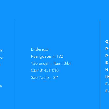
q
p
Endereço
am
P
Rua Iguatemi, 192
io
e
13o andar -
Itaim Bibi
s
N
CEP 01451-010
i
São Paulo - SP
F
os
F