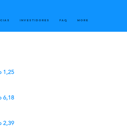
CIAS
INVESTIDORES
FAQ
More
 1,25
 6,18
 2,39