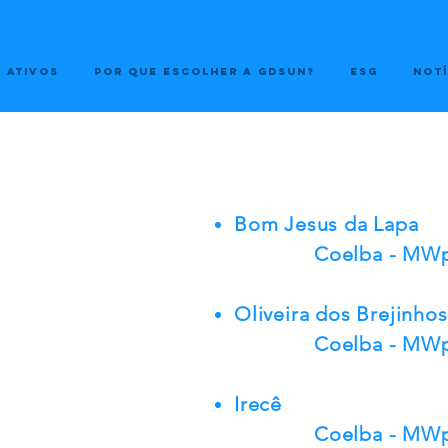
 ATIVOS
POR QUE ESCOLHER A GDSUN?
ESG
NOTÍ
Bom Jesus da Lapa
Coelba - MWp
Oliveira dos Brejinhos
Coelba - MWp
Irecê
Coelba - MWp