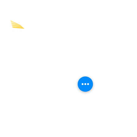
Formada por profissionais altamente
comprometidos e qualificados que atuam de
forma distribuída por todo o território nacional, a
GDSUN desenvolve projetos de energia solar para
atender consumidores empresariais que buscam
modelos mais sustentáveis e econômicos de
energia.
Endereço
Rua Iguatemi, 192
13o andar -
Itaim Bibi
CEP
01451-010
São Paulo - SP