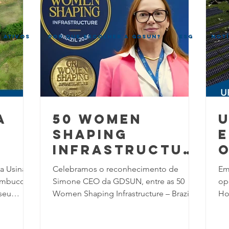
 ATIVOS
POR QUE ESCOLHER A GDSUN?
ESG
NOTÍ
a
50 wOMEN
U
SHAPING
E
INFRASTRUCTUR
o
E
a Usina
Celebramos o reconhecimento de
Em
ambuco,
Simone CEO da GDSUN, entre as 50
op
seu
Women Shaping Infrastructure – Brazil
Ho
da de
2026 , iniciativa do GRI Institute
Ho
Infrastructure que destaca 50 mulheres
re