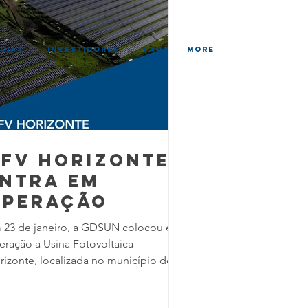
CIAS
INVESTIDORES
FAQ
More
FV hORIZONTE
NTRA EM
OPERAÇÃO
 23 de janeiro, a GDSUN colocou em
eração a Usina Fotovoltaica
rizonte, localizada no município de
rizonte, no estado do Ceará. A usina
cebe o mesmo nome do município