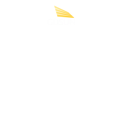
Formada por profissionais altamente
comprometidos e qualificados que atu
de forma distribuída por todo o territór
nacional, a GDSUN desenvolve projeto
de energia solar para atender
consumidores empresariais que buscam
modelos mais sustentáveis e econômic
de energia.