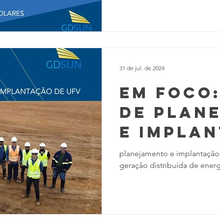
ndio
31 de jul. de 2024
em foco:
de plan
e impla
da gdsu
planejamento e implantação 
geração distribuída de energ