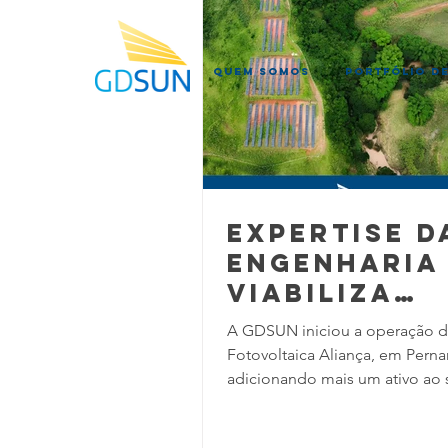
QUEM SOMOS
PORTFÓLIO DE
Expertise d
engenharia
viabiliza
implantaçã
A GDSUN iniciou a operação d
em terreno
Fotovoltaica Aliança, em Pern
complexo
adicionando mais um ativo ao 
portfólio de geração distribuí
energia solar no país. A usina possui