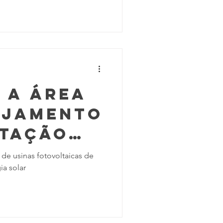
 a área
ejamento
ntação
n
de usinas fotovoltaicas de
ia solar